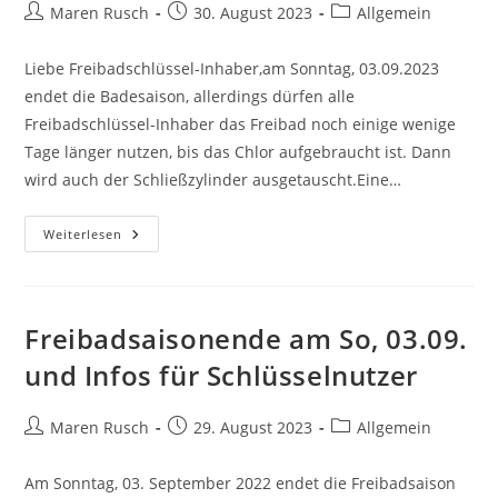
Beitrags-
Beitrag
Beitrags-
Maren Rusch
30. August 2023
Allgemein
Autor:
veröffentlicht:
Kategorie:
Liebe Freibadschlüssel-Inhaber,am Sonntag, 03.09.2023
endet die Badesaison, allerdings dürfen alle
Freibadschlüssel-Inhaber das Freibad noch einige wenige
Tage länger nutzen, bis das Chlor aufgebraucht ist. Dann
wird auch der Schließzylinder ausgetauscht.Eine…
Termine
Weiterlesen
Für
Die
Schlüsselrückgabe
Freibadsaisonende am So, 03.09.
und Infos für Schlüsselnutzer
Beitrags-
Beitrag
Beitrags-
Maren Rusch
29. August 2023
Allgemein
Autor:
veröffentlicht:
Kategorie:
Am Sonntag, 03. September 2022 endet die Freibadsaison