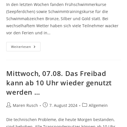
In den letzten Wochen fanden Frühschwimmerkurse
(Seepferdchen) sowie Schwimmtrainingskurse für die
Schwimmabzeichen Bronze, Silber und Gold statt. Bei
wechselhaftem Wetter haben sich viele Teilnehmer wacker
vor den Ferien und in…
Herzlichen
Weiterlesen
Glückwunsch
An
Alle
Teilnehmer
Der
Schwimmkurse
Mittwoch, 07.08. Das Freibad
Und
Des
kann ab 10 Uhr wieder genutzt
Schwimmtrainings
werden …
Beitrags-
Beitrag
Beitrags-
Maren Rusch
7. August 2024
Allgemein
Autor:
veröffentlicht:
Kategorie:
Die technischen Probleme, die heute Morgen bestanden,
sind behoben. Alle Transpondernutzer können ab 10 Uhr