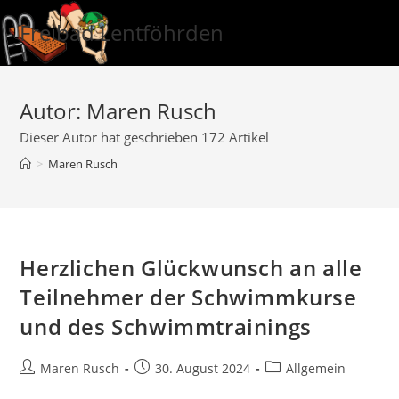
Zum
Freibad Lentföhrden
Inhalt
springen
Autor:
Maren Rusch
Dieser Autor hat geschrieben 172 Artikel
>
Maren Rusch
Herzlichen Glückwunsch an alle
Teilnehmer der Schwimmkurse
und des Schwimmtrainings
Beitrags-
Beitrag
Beitrags-
Maren Rusch
30. August 2024
Allgemein
Autor:
veröffentlicht:
Kategorie: