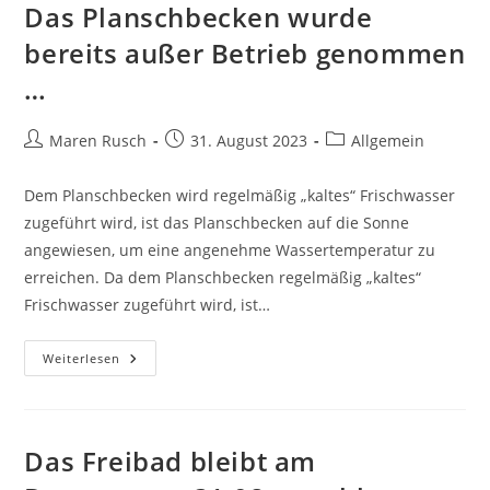
Freibad
Das Planschbecken wurde
…
bereits außer Betrieb genommen
…
Beitrags-
Beitrag
Beitrags-
Maren Rusch
31. August 2023
Allgemein
Autor:
veröffentlicht:
Kategorie:
Dem Planschbecken wird regelmäßig „kaltes“ Frischwasser
zugeführt wird, ist das Planschbecken auf die Sonne
angewiesen, um eine angenehme Wassertemperatur zu
erreichen. Da dem Planschbecken regelmäßig „kaltes“
Frischwasser zugeführt wird, ist…
Das
Weiterlesen
Planschbecken
Wurde
Bereits
Außer
Betrieb
Genommen
Das Freibad bleibt am
…