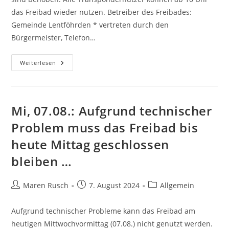
das Freibad wieder nutzen. Betreiber des Freibades:
Gemeinde Lentföhrden * vertreten durch den
Bürgermeister, Telefon…
Mittwoch,
Weiterlesen
07.08.
Das
Freibad
Kann
Ab
10
Mi, 07.08.: Aufgrund technischer
Uhr
Wieder
Problem muss das Freibad bis
Genutzt
Werden
heute Mittag geschlossen
…
bleiben …
Beitrags-
Beitrag
Beitrags-
Maren Rusch
7. August 2024
Allgemein
Autor:
veröffentlicht:
Kategorie:
Aufgrund technischer Probleme kann das Freibad am
heutigen Mittwochvormittag (07.08.) nicht genutzt werden.