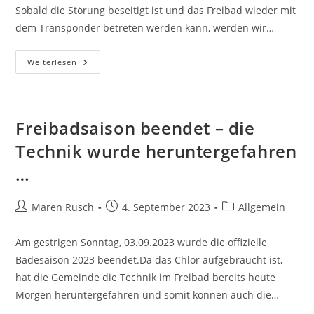
Sobald die Störung beseitigt ist und das Freibad wieder mit
dem Transponder betreten werden kann, werden wir…
Mi,
Weiterlesen
07.08.:
Aufgrund
Technischer
Problem
Muss
Das
Freibadsaison beendet – die
Freibad
Bis
Technik wurde heruntergefahren
Heute
Mittag
…
Geschlossen
Bleiben
…
Beitrags-
Beitrag
Beitrags-
Maren Rusch
4. September 2023
Allgemein
Autor:
veröffentlicht:
Kategorie:
Am gestrigen Sonntag, 03.09.2023 wurde die offizielle
Badesaison 2023 beendet.Da das Chlor aufgebraucht ist,
hat die Gemeinde die Technik im Freibad bereits heute
Morgen heruntergefahren und somit können auch die…