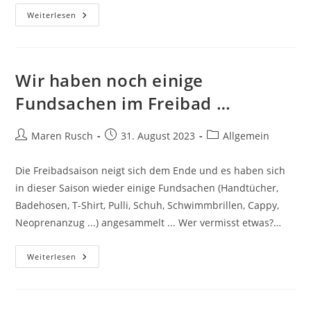
Freibadsaison
Weiterlesen
Beendet
–
Die
Technik
Wurde
Heruntergefahren
Wir haben noch einige
…
Fundsachen im Freibad …
Beitrags-
Beitrag
Beitrags-
Maren Rusch
31. August 2023
Allgemein
Autor:
veröffentlicht:
Kategorie:
Die Freibadsaison neigt sich dem Ende und es haben sich
in dieser Saison wieder einige Fundsachen (Handtücher,
Badehosen, T-Shirt, Pulli, Schuh, Schwimmbrillen, Cappy,
Neoprenanzug ...) angesammelt ... Wer vermisst etwas?…
Wir
Weiterlesen
Haben
Noch
Einige
Fundsachen
Im