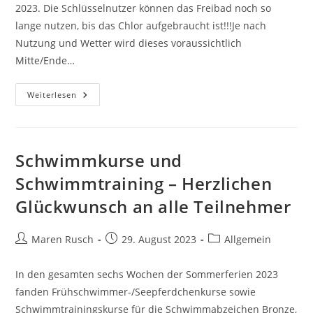
2023. Die Schlüsselnutzer können das Freibad noch so
lange nutzen, bis das Chlor aufgebraucht ist!!!Je nach
Nutzung und Wetter wird dieses voraussichtlich
Mitte/Ende…
Freibadsaisonende
Weiterlesen
Am
So,
03.09.
Und
Infos
Für
Schwimmkurse und
Schlüsselnutzer
Schwimmtraining – Herzlichen
Glückwunsch an alle Teilnehmer
Beitrags-
Beitrag
Beitrags-
Maren Rusch
29. August 2023
Allgemein
Autor:
veröffentlicht:
Kategorie:
In den gesamten sechs Wochen der Sommerferien 2023
fanden Frühschwimmer-/Seepferdchenkurse sowie
Schwimmtrainingskurse für die Schwimmabzeichen Bronze,