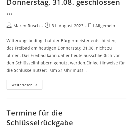
Donnerstag, 31.08. geschlossen
…
Beitrags-
Beitrag
Beitrags-
Maren Rusch
31. August 2023
Allgemein
Autor:
veröffentlicht:
Kategorie:
Witterungsbedingt hat der Bürgermeister entschieden,
das Freibad am heutigen Donnerstag, 31.08. nicht zu
öffnen. Das Freibad kann daher heute ausschließlich von
den Schlüsselinhabern genutzt werden.Einige Hinweise für
die Schlüsselnutzer:– Um 21 Uhr muss…
Das
Weiterlesen
Freibad
Bleibt
Am
Donnerstag,
31.08.
Geschlossen
Termine für die
…
Schlüsselrückgabe